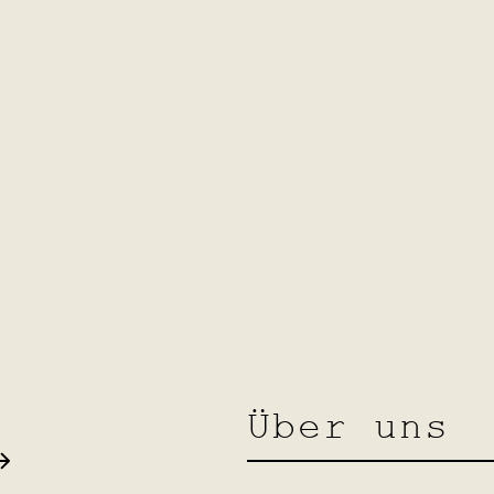
Sicherheitsgründen und zum Schutz de
ie Sie an uns als Seitenbetreiber send
üsselte Verbindung erkennen Sie dara
""https://"" wechselt und an dem Schl
lüsselung aktiviert ist, können die D
n gelesen werden.
Über uns
mular Anfragen zukommen lassen, wer