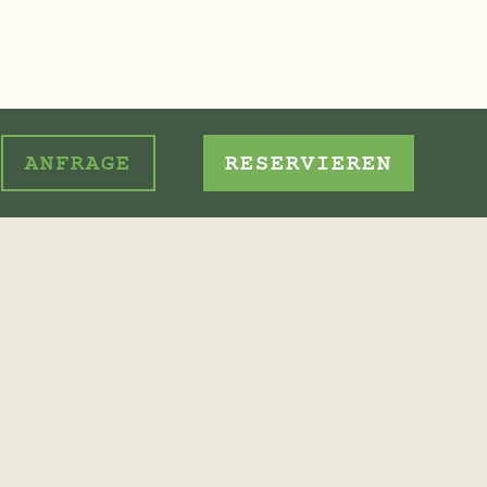
ANFRAGE
RESERVIEREN
heiden. Viel zu selten hat man die G