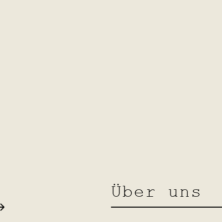
2000
Renovatio
Renovation eines grossen Teiles 
Badezimmer.
Über uns