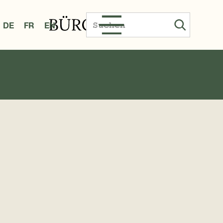
DE
FR
EN
eschic