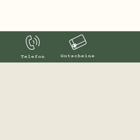
Gutscheine
Telefon
nser G