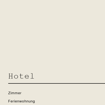
lebnis in Bürchnerhof 
Hotel
Zimmer
Ferienwohnung