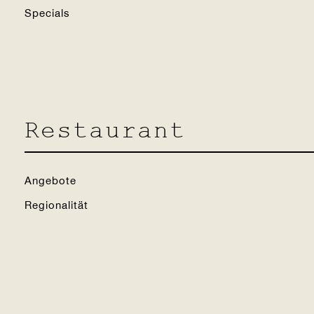
Specials
Restaurant
 Preis + Koste
Angebote
PREIS BERECHNEN
Regionalität